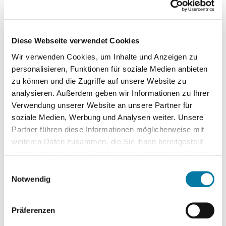
Diese Webseite verwendet Cookies
Wir verwenden Cookies, um Inhalte und Anzeigen zu
personalisieren, Funktionen für soziale Medien anbieten
zu können und die Zugriffe auf unsere Website zu
analysieren. Außerdem geben wir Informationen zu Ihrer
Verwendung unserer Website an unsere Partner für
soziale Medien, Werbung und Analysen weiter. Unsere
Partner führen diese Informationen möglicherweise mit
weiteren Daten zusammen, die Sie ihnen bereitgestellt
haben oder die sie im Rahmen Ihrer Nutzung der Dienste
gesammelt haben.
Einwilligungsauswahl
Bitte beachten Sie: Einige unserer Partner verarbeiten
Notwendig
Ihre Daten in den USA. Die Europäische Kommission hat
am 10. Juli 2023 einen Angemessenheitsbeschluss
Präferenzen
gefasst, der ein hinreichendes Datenschutzniveau für