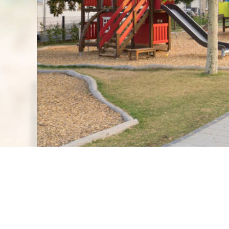
können Sie auf der Websi
unter
https://www.datap
zertifizierten Unternehmen
Daten durch US-Behörden 
Überwachungszwecken ver
hiergegen ausreichende Re
Indem Sie auf 'Alle Cookies
Verwendung von Cookies u
unsere Partner ein, einsch
in die USA.
Wenn Sie auf "Nur notwend
Übermittlung an Dritte oder
Cookie-Einstellungen jeder
Informationen über die Ver
unserer
Datenschutzerkl