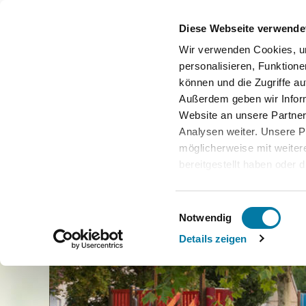
Diese Webseite verwende
Wir verwenden Cookies, u
personalisieren, Funktione
können und die Zugriffe au
Außerdem geben wir Infor
Website an unsere Partner
Analysen weiter. Unsere P
möglicherweise mit weite
bereitgestellt haben oder 
Dienste gesammelt haben
Bitte beachten Sie: Einige
Einwilligungsauswahl
in den USA. Die Europäis
Notwendig
einen Angemessenheitsbesc
Details zeigen
Datenschutzniveau für Da
Privacy Framework (DPF) 
bescheinigt. Sowohl die Li
auch weitere Information