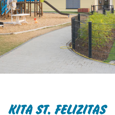
te des Handelsministeriums der USA
rivacyframework.gov
. Bei nicht-
 besteht weiterhin das Risiko, dass Ihre
zu Kontroll- und
arbeitet werden könnten, ohne dass
chtsmittel zur Verfügung stehen.
 zulassen' klicken, willigen Sie der
nd der Datenverarbeitung durch
ließlich möglicher Datenübermittlungen
ige Cookies" klicken, findet keine
 in die USA statt. Sie können Ihre
zeit im Footer ändern. Weitere
wendung Ihrer Daten finden Sie in
ärung
KITA ST. FELIZITAS