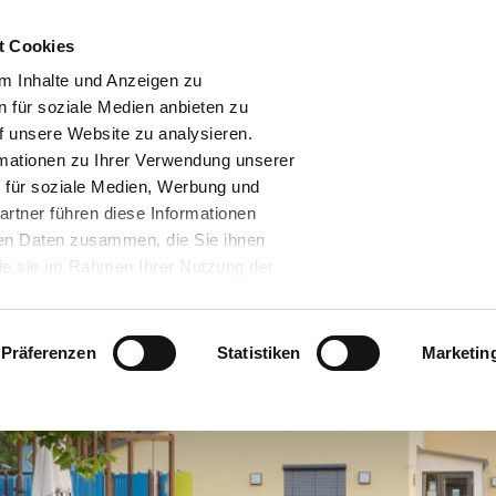
t Cookies
Das Förderprogramm
Geförderte Ki
m Inhalte und Anzeigen zu
n für soziale Medien anbieten zu
f unsere Website zu analysieren.
mationen zu Ihrer Verwendung unserer
 für soziale Medien, Werbung und
artner führen diese Informationen
ren Daten zusammen, die Sie ihnen
die sie im Rahmen Ihrer Nutzung der
.
 unserer Partner verarbeiten Ihre Daten
che Kommission hat am 10. Juli 2023
Präferenzen
Statistiken
Marketin
hluss gefasst, der ein hinreichendes
tenverarbeitungen durch nach dem Data
zertifizierte US-Unternehmen
ste der zertifizierten Unternehmen, als
en zu dem Data Privacy Framework