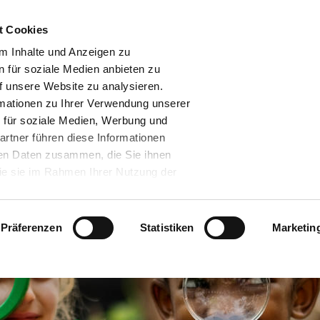
t Cookies
m Inhalte und Anzeigen zu
n für soziale Medien anbieten zu
f unsere Website zu analysieren.
mationen zu Ihrer Verwendung unserer
 für soziale Medien, Werbung und
artner führen diese Informationen
ren Daten zusammen, die Sie ihnen
die sie im Rahmen Ihrer Nutzung der
.
 unserer Partner verarbeiten Ihre Daten
che Kommission hat am 10. Juli 2023
Präferenzen
Statistiken
Marketin
hluss gefasst, der ein hinreichendes
tenverarbeitungen durch nach dem Data
zertifizierte US-Unternehmen
ste der zertifizierten Unternehmen, als
en zu dem Data Privacy Framework