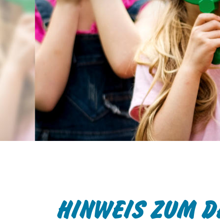
können Sie auf der Websi
unter
https://www.datap
zertifizierten Unternehmen
Daten durch US-Behörden 
Überwachungszwecken ver
hiergegen ausreichende Re
Indem Sie auf 'Alle Cookies
Verwendung von Cookies u
unsere Partner ein, einsch
in die USA.
Wenn Sie auf "Nur notwend
Übermittlung an Dritte oder
Cookie-Einstellungen jeder
Informationen über die Ver
unserer
Datenschutzerkl
HINWEIS ZUM D