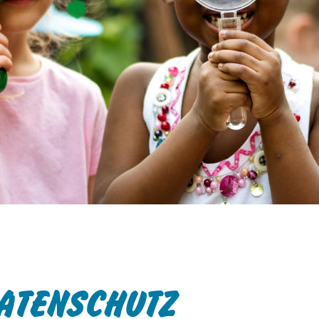
te des Handelsministeriums der USA
rivacyframework.gov
. Bei nicht-
 besteht weiterhin das Risiko, dass Ihre
zu Kontroll- und
arbeitet werden könnten, ohne dass
chtsmittel zur Verfügung stehen.
 zulassen' klicken, willigen Sie der
nd der Datenverarbeitung durch
ließlich möglicher Datenübermittlungen
ige Cookies" klicken, findet keine
 in die USA statt. Sie können Ihre
zeit im Footer ändern. Weitere
wendung Ihrer Daten finden Sie in
ärung
ATENSCHUTZ