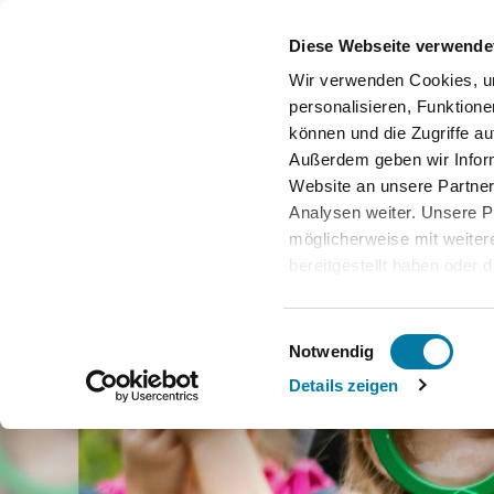
Diese Webseite verwende
Wir verwenden Cookies, u
personalisieren, Funktione
können und die Zugriffe au
Außerdem geben wir Infor
Website an unsere Partner
Analysen weiter. Unsere P
möglicherweise mit weite
bereitgestellt haben oder 
Dienste gesammelt haben
Bitte beachten Sie: Einige
Einwilligungsauswahl
in den USA. Die Europäis
Notwendig
einen Angemessenheitsbesc
Details zeigen
Datenschutzniveau für Da
Privacy Framework (DPF) 
bescheinigt. Sowohl die Li
auch weitere Information