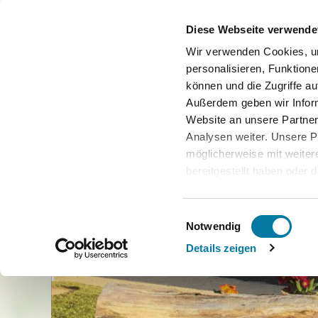
Diese Webseite verwende
Wir verwenden Cookies, u
personalisieren, Funktione
können und die Zugriffe au
Außerdem geben wir Infor
Website an unsere Partner
Analysen weiter. Unsere P
möglicherweise mit weite
bereitgestellt haben oder 
Dienste gesammelt haben
Bitte beachten Sie: Einige
Einwilligungsauswahl
in den USA. Die Europäis
Notwendig
einen Angemessenheitsbesc
Details zeigen
Datenschutzniveau für Da
Privacy Framework (DPF) 
bescheinigt. Sowohl die Li
auch weitere Information