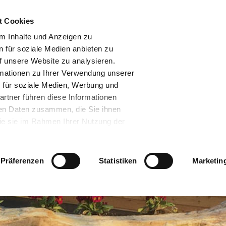
t Cookies
Das Förderprogramm
Geförderte Ki
m Inhalte und Anzeigen zu
n für soziale Medien anbieten zu
f unsere Website zu analysieren.
mationen zu Ihrer Verwendung unserer
 für soziale Medien, Werbung und
artner führen diese Informationen
ren Daten zusammen, die Sie ihnen
die sie im Rahmen Ihrer Nutzung der
.
 unserer Partner verarbeiten Ihre Daten
che Kommission hat am 10. Juli 2023
Präferenzen
Statistiken
Marketin
hluss gefasst, der ein hinreichendes
tenverarbeitungen durch nach dem Data
zertifizierte US-Unternehmen
ste der zertifizierten Unternehmen, als
en zu dem Data Privacy Framework