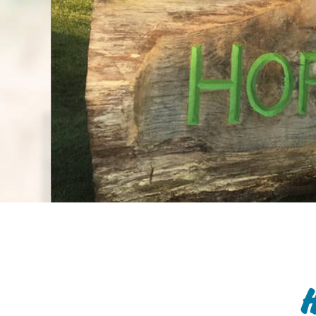
können Sie auf der Websi
unter
https://www.datap
zertifizierten Unternehmen
Daten durch US-Behörden 
Überwachungszwecken ver
hiergegen ausreichende Re
Indem Sie auf 'Alle Cookies
Verwendung von Cookies u
unsere Partner ein, einsch
in die USA.
Wenn Sie auf "Nur notwend
Übermittlung an Dritte oder
Cookie-Einstellungen jeder
Informationen über die Ver
unserer
Datenschutzerkl