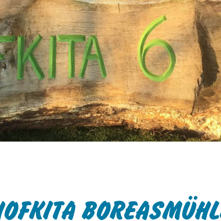
te des Handelsministeriums der USA
rivacyframework.gov
. Bei nicht-
 besteht weiterhin das Risiko, dass Ihre
zu Kontroll- und
arbeitet werden könnten, ohne dass
chtsmittel zur Verfügung stehen.
 zulassen' klicken, willigen Sie der
nd der Datenverarbeitung durch
ließlich möglicher Datenübermittlungen
ige Cookies" klicken, findet keine
 in die USA statt. Sie können Ihre
zeit im Footer ändern. Weitere
wendung Ihrer Daten finden Sie in
ärung
HOFKITA BOREASMÜHL