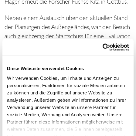
Häger erneut die Forscher Füchse Kita in Cottbus.
Neben einem Austausch über den aktuellen Stand
der Planungen des Außengeländes, war der Besuch
auch gleichzeitig der Startschuss für eine Evaluation
des Förderprogramms Forscher Füchse.
Ziel der Evaluation ist es das Projekt Forscher
Diese Webseite verwendet Cookies
Füchse zu bewerten. Fragen wie das Programm in
Wir verwenden Cookies, um Inhalte und Anzeigen zu
den Kindertageseinrichtungen umgesetzt wird, ob
personalisieren, Funktionen für soziale Medien anbieten
Anpassungen notwendig sind und ob eine MINT-
zu können und die Zugriffe auf unsere Website zu
Förderung in Kindertageseinrichtungen auch den
analysieren. Außerdem geben wir Informationen zu Ihrer
Übergang der Kinder in die Grundschule
Verwendung unserer Website an unsere Partner für
soziale Medien, Werbung und Analysen weiter. Unsere
erleichtert, sollen dabei beantwortet werden.
Partner führen diese Informationen möglicherweise mit
weiteren Daten zusammen, die Sie ihnen bereitgestellt
Wir sind sehr gespannt auf die Ergebnisse und