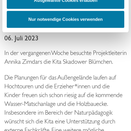
Ausgewählte Cookies erlauben
Sie der Verwendung von Cookies und der
Datenverarbeitung durch unsere Partner ein,
Auftaktbesuch bei den Skadower
einschließlich möglicher Datenübermittlungen in die USA.
Nur notwendige Cookies verwenden
Blümchen
Wenn Sie auf "Nur notwendige Cookies" klicken, findet
keine Übermittlung an Dritte oder in die USA statt. Sie
können Ihre Cookie-Einstellungen jederzeit im Footer
06. Juli 2023
ändern. Weitere Informationen über die Verwendung Ihrer
Daten finden Sie in unserer
Datenschutzerklärung
In der vergangenen Woche besuchte Projektleiterin
Annika Zimdars die Kita Skadower Blümchen.
Die Planungen für das Außengelände laufen auf
Hochtouren und die Erzieher*innen und die
Kinder freuen sich schon riesig auf die kommende
Wasser-Matschanlage und die Holzbauecke.
Insbesondere im Bereich der Naturpädagogik
wünscht sich die Kita eine Unterstützung durch
externe Fachkräfte. Eine weitere mögliche