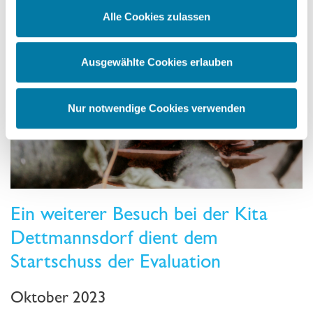
Überwachungszwecken verarbeitet werden könnten,
Alle Cookies zulassen
ohne dass hiergegen ausreichende Rechtsmittel zur
Verfügung stehen.
Indem Sie auf 'Alle Cookies zulassen' klicken, willigen
Ausgewählte Cookies erlauben
Sie der Verwendung von Cookies und der
Datenverarbeitung durch unsere Partner ein,
einschließlich möglicher Datenübermittlungen in die USA.
Nur notwendige Cookies verwenden
Wenn Sie auf "Nur notwendige Cookies" klicken, findet
keine Übermittlung an Dritte oder in die USA statt. Sie
können Ihre Cookie-Einstellungen jederzeit im Footer
ändern. Weitere Informationen über die Verwendung Ihrer
Daten finden Sie in unserer
Datenschutzerklärung
Ein weiterer Besuch bei der Kita
Dettmannsdorf dient dem
Startschuss der Evaluation
Oktober 2023