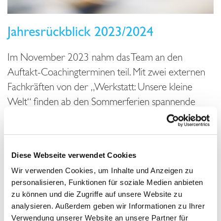
Jahresrückblick 2023/2024
Im November 2023 nahm das Team an den
Auftakt-Coachingterminen teil. Mit zwei externen
Fachkräften von der „Werkstatt: Unsere kleine
Welt“ finden ab den Sommerferien spannende
Projekttage statt. Hier stellen sich die Kinder die
Frage und treten in experimentelle Aktion, was zum
Beispiel mit einem Stück Gurke und Plastik passiert,
Diese Webseite verwendet Cookies
wenn es vergraben und in der nächsten Woche
Wir verwenden Cookies, um Inhalte und Anzeigen zu
wieder ausgegraben wird. Aus dem Netzwerk der
personalisieren, Funktionen für soziale Medien anbieten
„Stiftung Kinder forschen“ wurde für das gesamte
zu können und die Zugriffe auf unsere Website zu
Team eine Fortbildung zum Einstieg in MINT-
analysieren. Außerdem geben wir Informationen zu Ihrer
Verwendung unserer Website an unsere Partner für
Themen angeboten.